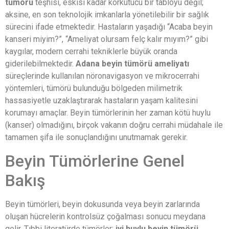
tümörü
teşhisi, eskisi kadar korkutucu bir tabloyu değil;
aksine, en son teknolojik imkanlarla yönetilebilir bir sağlık
sürecini ifade etmektedir. Hastaların yaşadığı “Acaba beyin
kanseri miyim?”, “Ameliyat olursam felç kalır mıyım?” gibi
kaygılar, modern cerrahi tekniklerle büyük oranda
giderilebilmektedir.
Adana beyin tümörü ameliyatı
süreçlerinde kullanılan nöronavigasyon ve mikrocerrahi
yöntemleri, tümörü bulunduğu bölgeden milimetrik
hassasiyetle uzaklaştırarak hastaların yaşam kalitesini
korumayı amaçlar. Beyin tümörlerinin her zaman kötü huylu
(kanser) olmadığını, birçok vakanın doğru cerrahi müdahale ile
tamamen şifa ile sonuçlandığını unutmamak gerekir.
Beyin Tümörlerine Genel
Bakış
Beyin tümörleri, beyin dokusunda veya beyin zarlarında
oluşan hücrelerin kontrolsüz çoğalması sonucu meydana
gelir. Tıbbi literatürde tümörler;
iyi huylu beyin tümörü