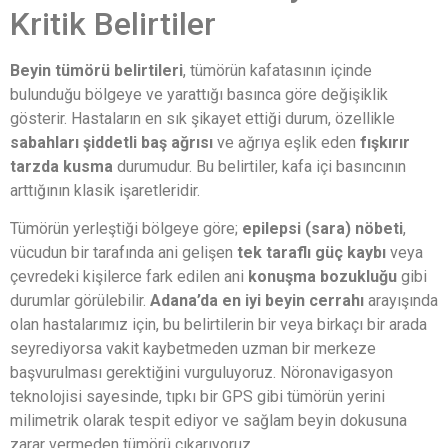
Kritik Belirtiler
Beyin tümörü belirtileri
, tümörün kafatasının içinde
bulunduğu bölgeye ve yarattığı basınca göre değişiklik
gösterir. Hastaların en sık şikayet ettiği durum, özellikle
sabahları şiddetli baş ağrısı
ve ağrıya eşlik eden
fışkırır
tarzda kusma
durumudur. Bu belirtiler, kafa içi basıncının
arttığının klasik işaretleridir.
Tümörün yerleştiği bölgeye göre;
epilepsi (sara) nöbeti
,
vücudun bir tarafında ani gelişen
tek taraflı güç kaybı
veya
çevredeki kişilerce fark edilen ani
konuşma bozukluğu
gibi
durumlar görülebilir.
Adana’da en iyi beyin cerrahı
arayışında
olan hastalarımız için, bu belirtilerin bir veya birkaçı bir arada
seyrediyorsa vakit kaybetmeden uzman bir merkeze
başvurulması gerektiğini vurguluyoruz. Nöronavigasyon
teknolojisi sayesinde, tıpkı bir GPS gibi tümörün yerini
milimetrik olarak tespit ediyor ve sağlam beyin dokusuna
zarar vermeden tümörü çıkarıyoruz.