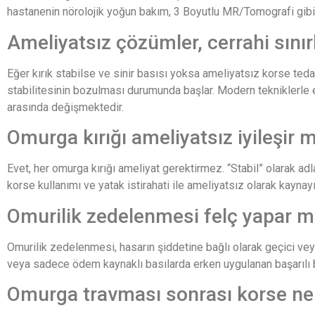
hastanenin nörolojik yoğun bakım, 3 Boyutlu MR/Tomografi gibi a
Ameliyatsız çözümler, cerrahi sınırl
Eğer kırık stabilse ve sinir basısı yoksa ameliyatsız korse tedavi
stabilitesinin bozulması durumunda başlar. Modern tekniklerle en
arasında değişmektedir.
Omurga kırığı ameliyatsız iyileşir m
Evet, her omurga kırığı ameliyat gerektirmez. “Stabil” olarak a
korse kullanımı ve yatak istirahati ile ameliyatsız olarak kaynayıp
Omurilik zedelenmesi felç yapar m
Omurilik zedelenmesi, hasarın şiddetine bağlı olarak geçici veya
veya sadece ödem kaynaklı basılarda erken uygulanan başarılı bi
Omurga travması sonrası korse ne k