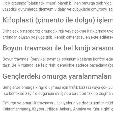
Halk arasında “platin takılması” olarak bilinen omurga plak vida 
yaşadığı durumlarda titanyum vidalar ve çubuklarla omurgayı sab
Kifoplasti (çimento ile dolgu) işlem
Daha çok osteoporoz omurga kırığı veya çökme kırıklarında uygula
ardından oluşan boşluğa tıbbi kemik çimentosu enjekte edilerek 
Boyun travması ile bel kırığı arasın
Boyun travması (servikal travma), solunum kaslarını kontrol eden
taşır. Bel kırığında ise felç riski genellikle sadece bacaklarla (
Gençlerdeki omurga yaralanmaları il
Gençlerde omurga kırığı oluşması için trafik kazası veya çok yük
ise kemikler zayıf olduğu için ev içinde basit bir takılıp düşme 
Omurga ve omurilik travmaları, saniyelerin ve doğru uzman müda
Kahramanmaraş, Kayseri, Niğde, Ankara, Antalya ve Kıbrıs gibi çe