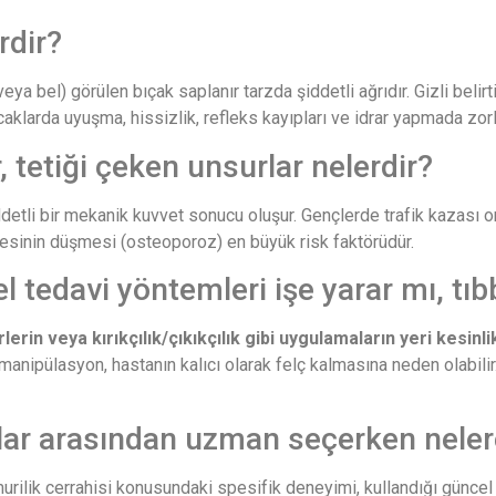
erdir?
ya bel) görülen bıçak saplanır tarzda şiddetli ağrıdır. Gizli belirt
acaklarda uyuşma, hissizlik, refleks kayıpları ve idrar yapmada zo
, tetiği çeken unsurlar nelerdir?
detli bir mekanik kuvvet sonucu oluşur. Gençlerde trafik kazası
litesinin düşmesi (osteoporoz) en büyük risk faktörüdür.
tedavi yöntemleri işe yarar mı, tıbb
rin veya kırıkçılık/çıkıkçılık gibi uygulamaların yeri kesinli
manipülasyon, hastanın kalıcı olarak felç kalmasına neden olabilir.
lar arasından uzman seçerken nelere
ik cerrahisi konusundaki spesifik deneyimi, kullandığı güncel cer