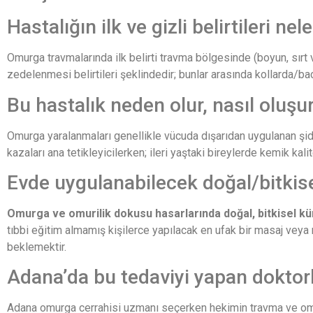
Hastalığın ilk ve gizli belirtileri nel
Omurga travmalarında ilk belirti travma bölgesinde (boyun, sırt ve
zedelenmesi belirtileri şeklindedir; bunlar arasında kollarda/b
Bu hastalık neden olur, nasıl oluşur
Omurga yaralanmaları genellikle vücuda dışarıdan uygulanan şid
kazaları ana tetikleyicilerken; ileri yaştaki bireylerde kemik ka
Evde uygulanabilecek doğal/bitkisel 
Omurga ve omurilik dokusu hasarlarında doğal, bitkisel kürle
tıbbi eğitim almamış kişilerce yapılacak en ufak bir masaj veya 
beklemektir.
Adana’da bu tedaviyi yapan doktor
Adana omurga cerrahisi uzmanı seçerken hekimin travma ve omuril