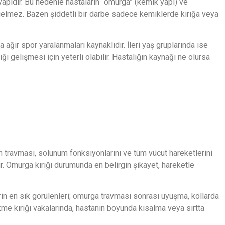
apıdır. Bu nedenle hastaların “omurga” (kemik yapı) ve
 gelmez. Bazen şiddetli bir darbe sadece kemiklerde kırığa veya
ğır spor yaralanmaları kaynaklıdır. İleri yaş gruplarında ise
 gelişmesi için yeterli olabilir. Hastalığın kaynağı ne olursa
un travması, solunum fonksiyonlarını ve tüm vücut hareketlerini
lir. Omurga kırığı durumunda en belirgin şikayet, hareketle
lerin en sık görülenleri; omurga travması sonrası uyuşma, kollarda
kme kırığı vakalarında, hastanın boyunda kısalma veya sırtta