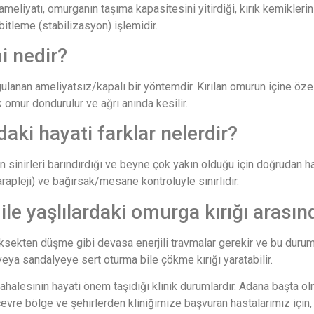
ameliyatı, omurganın taşıma kapasitesini yitirdiği, kırık kemikleri
itleme (stabilizasyon) işlemidir.
i nedir?
nan ameliyatsız/kapalı bir yöntemdir. Kırılan omurun içine özel bir
omur dondurulur ve ağrı anında kesilir.
daki hayati farklar nelerdir?
 sinirleri barındırdığı ve beyne çok yakın olduğu için doğrudan ha
parapleji) ve bağırsak/mesane kontrolüyle sınırlıdır.
e yaşlılardaki omurga kırığı arasınd
sekten düşme gibi devasa enerjili travmalar gerekir ve bu durumda
veya sandalyeye sert oturma bile çökme kırığı yaratabilir.
halesinin hayati önem taşıdığı klinik durumlardır. Adana başta o
vre bölge ve şehirlerden kliniğimize başvuran hastalarımız için, gü