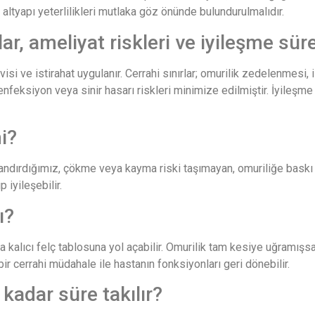
ltyapı yeterlilikleri mutlaka göz önünde bulundurulmalıdır.
ar, ameliyat riskleri ve iyileşme süre
si ve istirahat uygulanır. Cerrahi sınırlar; omurilik zedelenmesi, i
feksiyon veya sinir hasarı riskleri minimize edilmiştir. İyileşme
i?
dlandırdığımız, çökme veya kayma riski taşımayan, omuriliğe baskı 
 iyileşebilir.
ı?
 kalıcı felç tablosuna yol açabilir. Omurilik tam kesiye uğramışs
r cerrahi müdahale ile hastanın fonksiyonları geri dönebilir.
adar süre takılır?