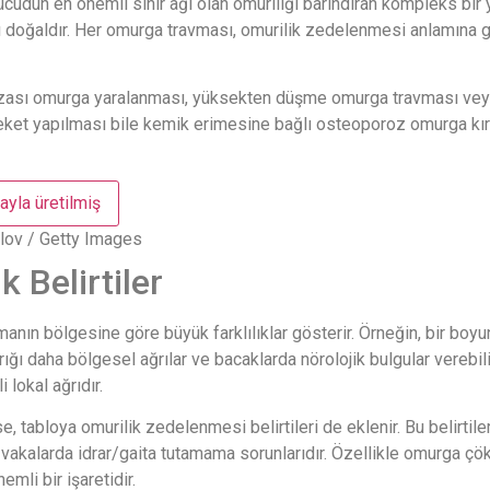
un en önemli sinir ağı olan omuriliği barındıran kompleks bir y
ması doğaldır. Her omurga travması, omurilik zedelenmesi anlamına
kazası omurga yaralanması, yüksekten düşme omurga travması veya a
ket yapılması bile kemik erimesine bağlı osteoporoz omurga kırığı
lov / Getty Images
 Belirtiler
manın bölgesine göre büyük farklılıklar gösterir. Örneğin, bir boy
ırığı daha bölgesel ağrılar ve bacaklarda nörolojik bulgular verebi
lokal ağrıdır.
se, tabloya omurilik zedelenmesi belirtileri de eklenir. Bu belirti
 vakalarda idrar/gaita tutamama sorunlarıdır. Özellikle omurga çö
li bir işaretidir.