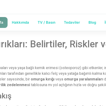
fa
Hakkımda
TV / Basın
Tedaviler
Blog
kları: Belirtiler, Riskler
maları veya yaşa bağlı kemik erimesi (osteoporoz) gibi etkenler, 
nları tarafından genellikle kalıcı felç veya yatağa bağımlı kalma ko
eler sayesinde, bir
omurga kırığı
veya
omurga yaralanmaları
d
ilik zedelenmesi
tablosuna mı yol açtığının hızla ve doğru şekil
akış