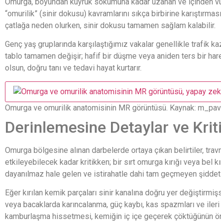
Omurga, boyundan kuyruk sokumuna kadar uzanan ve içinden vücud
“omurilik” (sinir dokusu) kavramlarını sıkça birbirine karıştır
çatlağa neden olurken, sinir dokusu tamamen sağlam kalabilir.
Genç yaş gruplarında karşılaştığımız vakalar genellikle trafik 
tablo tamamen değişir; hafif bir düşme veya aniden ters bir hare
olsun, doğru tanı ve tedavi hayat kurtarır.
Omurga ve omurilik anatomisinin MR görüntüsü.
Kaynak: m_pav
Derinlemesine Detaylar ve Kritik
Omurga bölgesine alınan darbelerde ortaya çıkan belirtiler, trav
etkileyebilecek kadar kritikken; bir sırt omurga kırığı veya bel k
dayanılmaz hale gelen ve istirahatle dahi tam geçmeyen şiddetli 
Eğer kırılan kemik parçaları sinir kanalına doğru yer değiştirmiş
veya bacaklarda karıncalanma, güç kaybı, kas spazmları ve ileri
kamburlaşma hissetmesi, kemiğin iç içe geçerek çöktüğünün önem