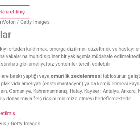
riVoton / Getty Images
lar
ıyı ortadan kaldırmak, omurga dizilimini düzeltmek ve hastayı en 
ma vakalarına multidisipliner bir yaklaşımla müdahale edilmektedi
stirahati gibi ameliyatsız yöntemler tercih edilebilir.
lere baskı yaptığı veya
omurilik zedelenmesi
tablosunun gelişti
 plak vida ameliyatı (enstrümantasyon) ya da kemik erimesi kayna
sin, Osmaniye, Kahramanmaraş, Hatay, Kayseri, Antalya, Ankara, N
ş donanımıyla felç riskini minimize etmeyi hedeflemektedir.
yuk / Getty Images