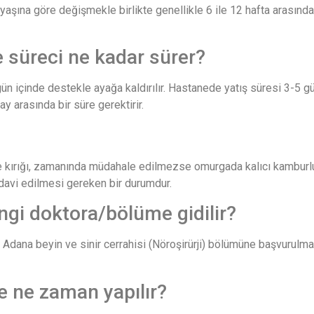
n yaşına göre değişmekle birlikte genellikle 6 ile 12 hafta arasın
me süreci ne kadar sürer?
 gün içinde destekle ayağa kaldırılır. Hastanede yatış süresi 3-5 g
 arasında bir süre gerektirir.
ırığı, zamanında müdahale edilmezse omurgada kalıcı kamburluğa (
edavi edilmesi gereken bir durumdur.
ngi doktora/bölüme gidilir?
dana beyin ve sinir cerrahisi (Nöroşirürji) bölümüne başvurulmalıd
e ne zaman yapılır?