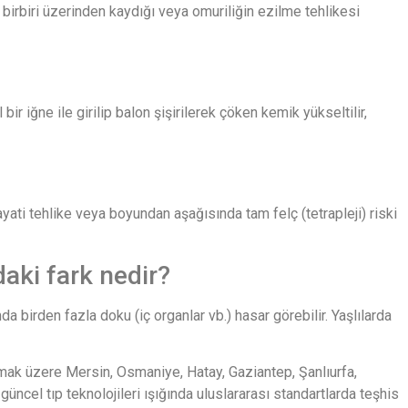
n birbiri üzerinden kaydığı veya omuriliğin ezilme tehlikesi
 iğne ile girilip balon şişirilerek çöken kemik yükseltilir,
yati tehlike veya boyundan aşağısında tam felç (tetrapleji) riski
aki fark nedir?
 birden fazla doku (iç organlar vb.) hasar görebilir. Yaşlılarda
lmak üzere Mersin, Osmaniye, Hatay, Gaziantep, Şanlıurfa,
ncel tıp teknolojileri ışığında uluslararası standartlarda teşhis